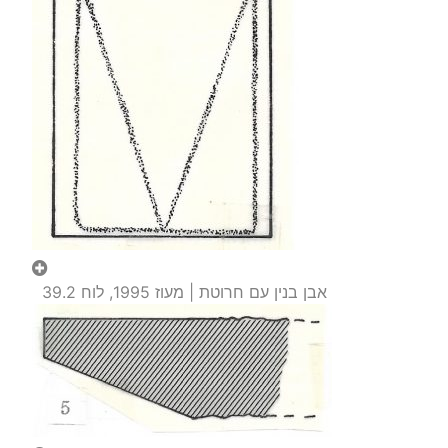
אבן בנין עם חרוטת | מעוז 1995, לוח 39.2