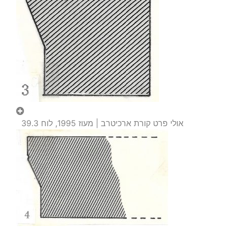
אולי פרט קורת ארכיטרב | מעוז 1995, לוח 39.3