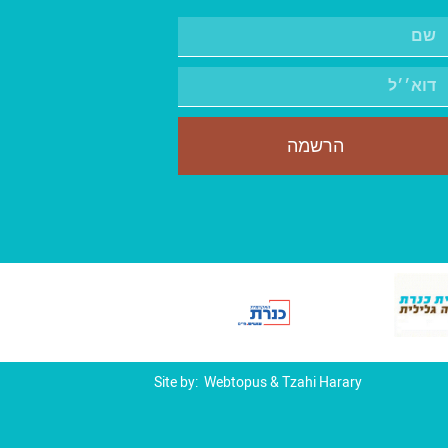
הרשמה
Site by:
Webtopus
&
Tzahi Harary