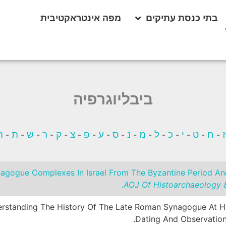
בתי כנסת עתיקים
מפה אינטראקטיבית
ביבליוגרפיה
ז
ח
ט
י
כ
ל
מ
נ
ס
ע
פ
צ
ק
ר
ש
ת
ה
-
-
-
-
-
-
-
-
-
-
-
-
-
-
-
-
nagogue Complexes In Israel From The Byzantine Period And 
AOJ Of Histoarchaeology &
nderstanding The History Of The Late Roman Synagogue At Hu
Dating And Observation