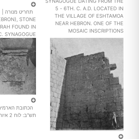
SYNAGOGUE DATING FROM THE
5 - 6TH. C. A.D. LOCATED IN
THE VILLAGE OF ESHTAMOA
EBRON), STONE
NEAR HEBRON. ONE OF THE
RAH FOUND IN
MOSAIC INSCRIPTIONS
 C. SYNAGOGUE
תש"ב: לוח 2 איור 1