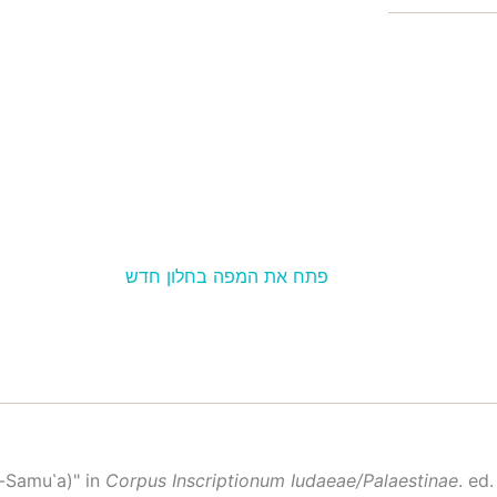
פתח את המפה בחלון חדש
d. es-Samu῾a)" in
Corpus Inscriptionum Iudaeae/Palaestinae
. ed. W. Ameling et. al., IV/Part 2: Iudaea /