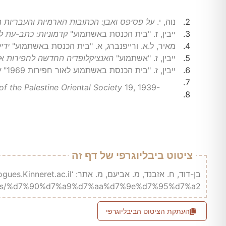
נוה, י.
על פסיפס ואבן: הכתובות הארמיות והעבריות 
ייבין, ז. "בית הכנסת באשתמוע"
קדמוניות: כתב-עת 
מאיר, ל.א. ורייפנברג, א. "בית הכנסת באשתמוע"
ידי
ייבין, ז. "אשתמוע"
האנציקלופדיה החדשה לחפירות אר
ייבין, ז. "בית הכנסת באשתמוע לאור חפירות 1969"
ע
of the Palestine Oriental Society
19, 1939-
ציטוט ביבליוגרפי של דף זה
agogues/%d7%90%d7%a9%d7%aa%d7%9e%d7%95%d7%a2/
העתקת הציטוט הביבליוגרפי