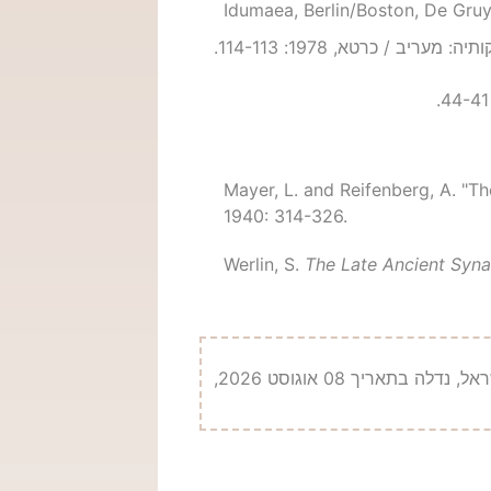
Idumaea, Berlin/Boston, De Gruy
ב / כרטא, 1978: 114-113.
Mayer, L. and Reifenberg
1940: 314-326.
Werlin, S.
The Late Ancient Syna
בן-דוד, ח. אזבנד, מ. אביעם, מ. אתר: ‘Synagogues.Kinneret.ac.il’, הקתדרה ע"ש בורנבלום לחקר בתי כנסת עתיקים בארץ ישראל, נדלה בתאריך 08 אוגוסט 2026,