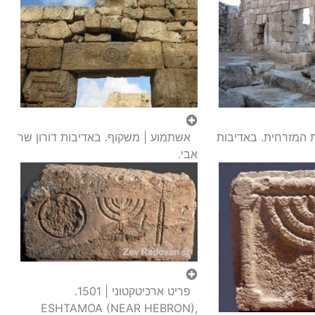
 המזרחית. באדיבות
אשתמוע | משקוף. באדיבות דורון שר
אבי.
פריט ארכיטקטוני | 1501.
ESHTAMOA (NEAR HEBRON),