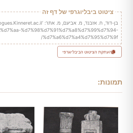
ציטוט ביבליוגרפי של דף זה
%d7%9e%d7%aa-%d7%98%d7%91%d7%a8%d7%99%d7%94-
%d7%a6%d7%a4%d7%95%d7%9f/
העתקת הציטוט הביבליוגרפי
תמונות: