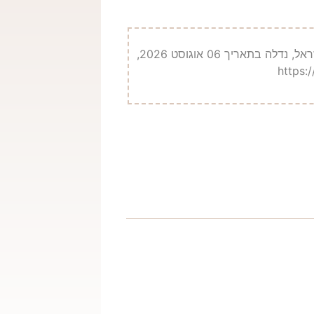
בן-דוד, ח. אזבנד, מ. אביעם, מ. אתר: ‘Synagogues.Kinneret.ac.il’, הקתדרה ע"ש בורנבלום לחקר בתי כנסת עתיקים בארץ ישראל, נדלה בתאריך 06 אוגוסט 2026,
https