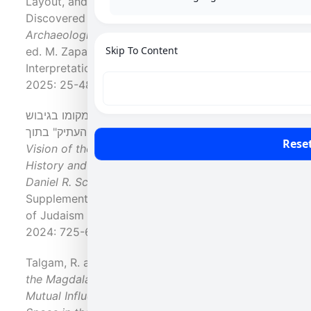
Layout, and Context of
Discovered in 2009" in
Archaeological Excavat
Skip To C
ed. M. Zapata-Meza, I: Da
Interpretations, Oxford,
2025: 25-48.
ולחן האבן ממגדלה ומקומו בגיבוש
Vision of the Days: Stud
History and Historiogra
. עורכים: R. Brody et. al.,
Daniel R. Schwartz
Supplements to the Jour
of Judaism Vol. 213, Leid
2024: 725-699.
Talgam, R. and Avs
the Magdala Stone to t
Mutual Influences betwe