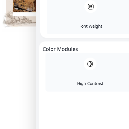
:
Color M
ן