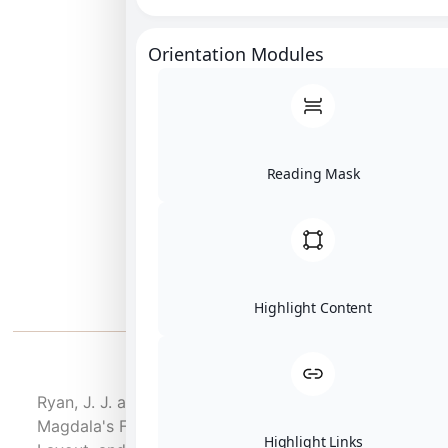
Orienta
Ryan, J. J. and Zapata-Meza, M. "A Study of
Magdala's First Synagogu