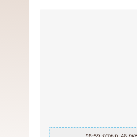
קות
48, תשס"ה: 98-59.