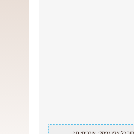
כל ארץ נפתלי
. עורכים: ח.ז.