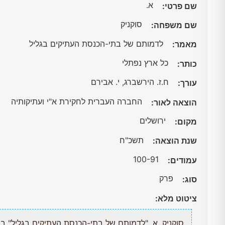
א.
שם פרטי:
סוקניק
שם משפחה:
לדמותם של בתי-הכנסת העתיקים בגליל
מאמר:
כל ארץ נפתלי
כותר:
ח.ז. הירשברג, י. אבירם
עורך:
החברה העברית לחקירת א"י ועתיקותיה
הוצאה לאור:
ירושלים
מקום:
תשכ"ח
שנת הוצאה:
100-91
עמודים:
פרק
סוג:
ציטוט מלא:
סוקניק, א. "לדמותם של בתי-הכנסת העתיקים בגליל" בתוך