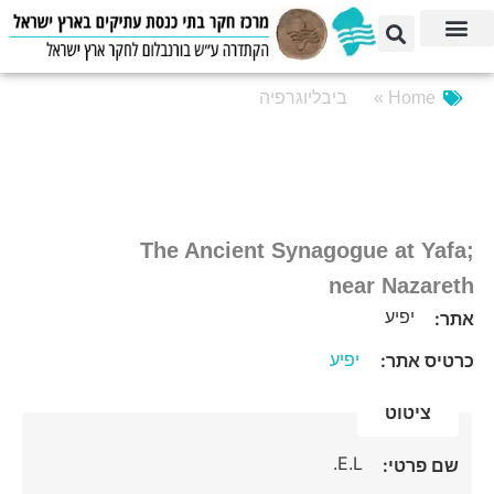
Home »
ביבליוגרפיה
The Ancient Synagogue at Yafa;
near Nazareth
יפיע
אתר:
יפיע
כרטיס אתר:
ציטוט
E.L.
שם פרטי: