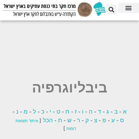
ביבליוגרפיה
א
ב
ג
ד
ה
ו
ז
ח
ט
י
כ
ל
מ
נ
-
-
-
-
-
-
-
-
-
-
-
-
-
-
ס
ע
פ
צ
ק
ר
ש
ת
הכל
[
-
-
-
-
-
-
-
-
איחוד תוצאות
]
דומות