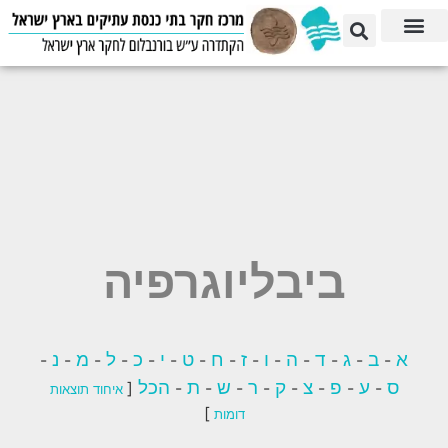
ביבליוגרפיה
א
ב
ג
ד
ה
ו
ז
ח
ט
י
כ
ל
מ
נ
-
-
-
-
-
-
-
-
-
-
-
-
-
-
ס
ע
פ
צ
ק
ר
ש
ת
הכל
[
-
-
-
-
-
-
-
-
איחוד תוצאות
]
דומות