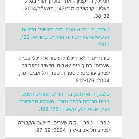
חכלילי, ר. "קציון - אתר פולחן יהודי בגליל
העליון"
קדמוניות
מ״ז/147, תשע״ד/2014:
38-32.
טורגה, ח. "ח' א-נענה: דוח ראשוני"
חדשות
ארכיאולוגיות: חפירות וסקרים בישראל
122,
2010.
טורנהיים, י. "אדריכלות ועיטור אדריכלי בבית
שערים" בתוך
בית שערים: היישוב והקבורה
לצידו
. עורכים: י. טפר וי. טפר, תל אביב-יגור,
2004: 212-176.
טלגם, ר. וארובס, ב. "יהודים, נוצרים ומינים
בבית הכנסת בכפר נחום : הערכה מחודשת"
ארץ ישראל
לא, תשע"ה: 199-176.
טפר, י. וטפר, י.
בית שערים: היישוב והקבורה
לצידו
. תל אביב-יגור, 2004: 97-89.