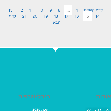
לדף הקודם
1
…
8
9
10
11
12
13
14
15
16
17
18
19
20
21
לדף
הבא
אודות
ביבליוגרפיה
אודות הפרויקט
שנת 2026