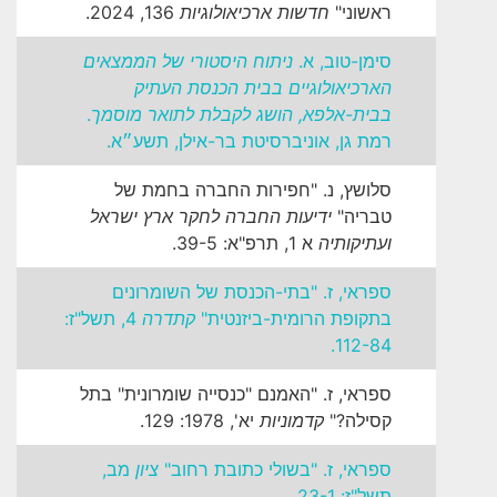
ראשוני"
חדשות ארכיאולוגיות
136, 2024.
סימן-טוב, א.
ניתוח היסטורי של הממצאים
הארכיאולוגיים בבית הכנסת העתיק
בבית-אלפא, הושג לקבלת לתואר מוסמך
.
רמת גן, אוניברסיטת בר-אילן, תשע״א.
סלושץ, נ. "חפירות החברה בחמת של
טבריה"
ידיעות החברה לחקר ארץ ישראל
ועתיקותיה
א 1, תרפ"א: 39-5.
ספראי, ז. "בתי-הכנסת של השומרונים
בתקופת הרומית-ביזנטית"
קתדרה
4, תשל"ז:
112-84.
ספראי, ז. "האמנם "כנסייה שומרונית" בתל
קסילה?"
קדמוניות
יא', 1978: 129.
ספראי, ז. "בשולי כתובת רחוב"
ציון
מב,
תשל"ז: 23-1.