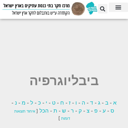
ביבליוגרפיה
א
ב
ג
ד
ה
ו
ז
ח
ט
י
כ
ל
מ
נ
-
-
-
-
-
-
-
-
-
-
-
-
-
-
ס
ע
פ
צ
ק
ר
ש
ת
הכל
[
-
-
-
-
-
-
-
-
איחוד תוצאות
]
דומות